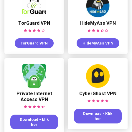
TorGuard VPN
HideMyAss VPN
TorGuard VPN
HideMyAss VPN
Private Internet
CyberGhost VPN
Access VPN
Download - Klik
her
Download - klik
her