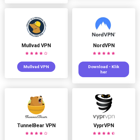
Mullvad VPN
NordVPN
Mullvad VPN
Download - Klik
her
TunnelBear VPN
VyprVPN