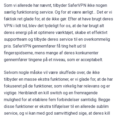
Som vi allerede har nævnt, tilbyder SaferVPN ikke nogen
særlig funktionsrig service. Og for at være ærligt… Det er vi
faktisk ret glade for, at de ikke gør. Efter at have brugt deres
VPN i lidt tid, blev det tydeligt for os, at de har brugt alt
deres energi på at optimere værktøjet, skabe et effektivt
supportteam og tilbyde deres service til en overkommelig
pris. SaferVPN gennemfører få ting helt ud til
fingerspidserne, mens mange af deres konkurrenter
gennemfører tingene på et niveau, som er acceptabelt.
Selvom nogle måske vil være skuffede over, de ikke
tilbyder en masse ekstra funktioner, er vi glade for, at de har
fokuseret på de funktioner, som virkelig har relevans og er
vigtige. Heriblandt en kill switch og en fremragende
mulighed for at etablere fem forbindelser samtidig. Begge
disse funktioner er ekstra tilføjelser til en allerede sublim
service, og vi kan med god samvittighed sige, at deres kill