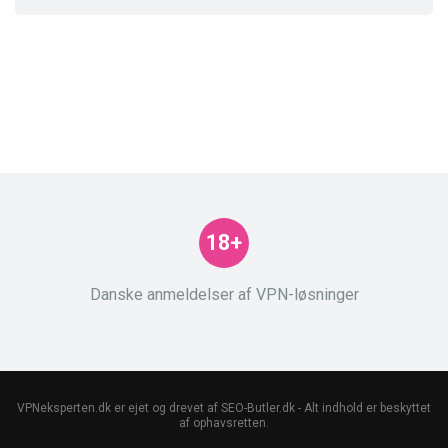
18+
Danske anmeldelser af VPN-løsninger
VPNeksperten.dk er ejet og drevet af SEO-Butler.dk - Alt indhold er beskyttet
af ophavsretten.