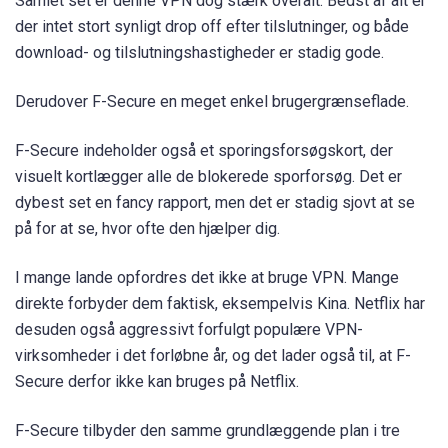
Samlet set er denne VPN dog stærk overalt. Bedst af alt er
der intet stort synligt drop off efter tilslutninger, og både
download- og tilslutningshastigheder er stadig gode.
Derudover F-Secure en meget enkel brugergrænseflade.
F-Secure indeholder også et sporingsforsøgskort, der
visuelt kortlægger alle de blokerede sporforsøg. Det er
dybest set en fancy rapport, men det er stadig sjovt at se
på for at se, hvor ofte den hjælper dig.
I mange lande opfordres det ikke at bruge VPN. Mange
direkte forbyder dem faktisk, eksempelvis Kina. Netflix har
desuden også aggressivt forfulgt populære VPN-
virksomheder i det forløbne år, og det lader også til, at F-
Secure derfor ikke kan bruges på Netflix.
F-Secure tilbyder den samme grundlæggende plan i tre