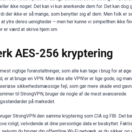
heller ikke noget. Det kan vi kun anerkende dem for. Det kan dog 
rdi der ikke er så mange, som benytter sig af dem. Men folk er 
til at ytre deres uenigheder – men her kunne vi simpelthen ikke fi
er er værd at skrive hjem om.
rk AES-256 kryptering
 mest vigtige foranstaltninger, som alle kan tage i brug for at øg
d, er at bruge en VPN. Men ikke alle VPN’er er lige gode, og man
seriøse sikkerhedsmæssige fejl, som gør mere skade end gavn
kommer til StrongVPN, bruger de nogle af de mest avancerede
ngsstandarder på markedet.
bruger StrongVPN den samme kryptering som CIA og FBI. Det bet
ove roligt, velvidende at dine personlige data er beskyttet. Fakti
t selvom du bruger din offentlige Wi-Fi netværk, er du sikker, og 