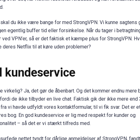
d.
skal du ikke være bange for med StrongVPN. Vi kunne sagtens 
n egentlig buffer tid eller forsinkelse. Når du tager i betragtning
r ved VPN’er, så er det faktisk et kæmpe plus for StrongVPN. Hv
e deres Netflix til at køre uden problemer?
 kundeservice
e virkelig? Ja, det gør de åbenbart. Og det kommer endnu mere 
fordi de ikke tilbyder en live chat. Faktisk gik der ikke mere end
 fra vi havde udfyldt vores kontaktformular, til vi fik svar. Det er
ores bog. En god kundeservice er lig med respekt for kunder og
nalitet – så det er vi stærkt tilfreds med.
 surfede nettet tyndt for dårlige anmeldelser af StrongVPN, fandt