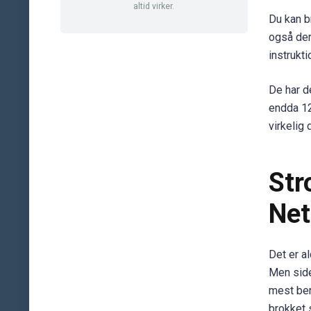
altid virker.
Du kan b
også der
instrukt
De har d
endda 12
virkelig 
Str
Net
Det er al
Men side
mest be
brokket 