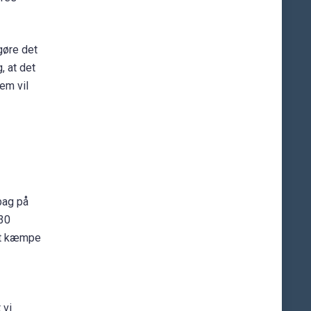
gøre det
, at det
em vil
bag på
 30
 et kæmpe
 vi