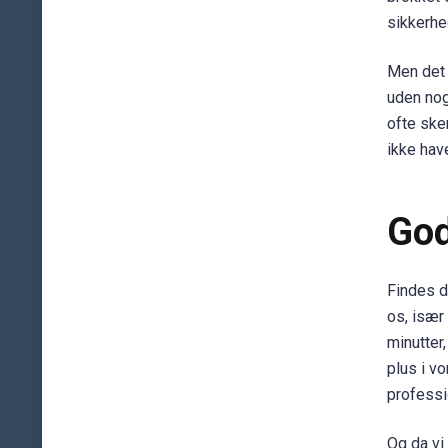
sikkerhe
Men det 
uden noge
ofte ske
ikke hav
God
Findes d
os, især 
minutter,
plus i v
professio
Og da vi