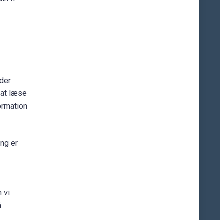
 der
 at læse
ormation
ing er
 vi
å