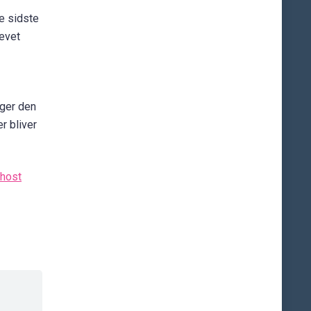
e sidste
levet
ager den
r bliver
host