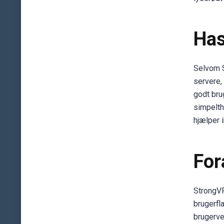
Has
Selvom S
servere, 
godt brug
simpelth
hjælper 
For
StrongVP
brugerfla
brugerven