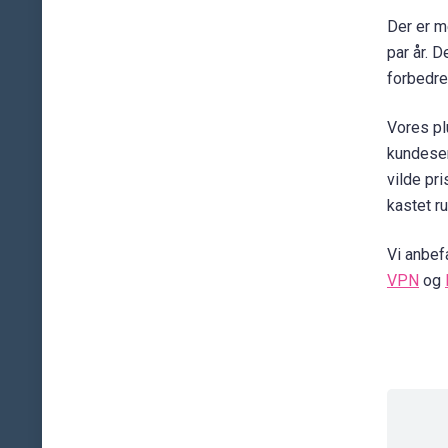
Der er m
par år. 
forbedret
Vores plu
kundeser
vilde pr
kastet r
Vi anbefa
VPN
og