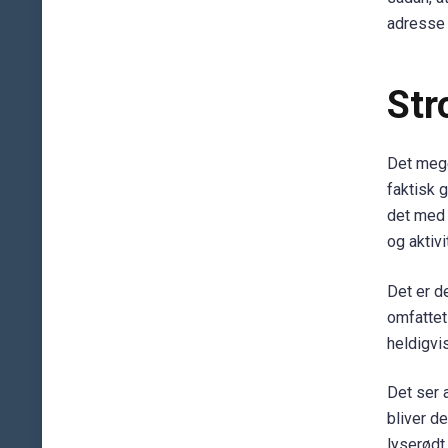
adresse e
Str
Det mege
faktisk 
det med 
og aktivi
Det er d
omfattet
heldigvi
Det ser 
bliver d
lyserødt 