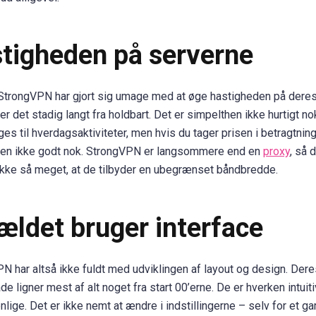
tigheden på serverne
trongVPN har gjort sig umage med at øge hastigheden på dere
er det stadig langt fra holdbart. Det er simpelthen ikke hurtigt no
es til hverdagsaktiviteter, men hvis du tager prisen i betragtning
en ikke godt nok. StrongVPN er langsommere end en
proxy
, så 
ikke så meget, at de tilbyder en ubegrænset båndbredde.
ældet bruger interface
N har altså ikke fuldt med udviklingen af layout og design. Dere
de ligner mest af alt noget fra start 00’erne. De er hverken intuiti
lige. Det er ikke nemt at ændre i indstillingerne – selv for et ga