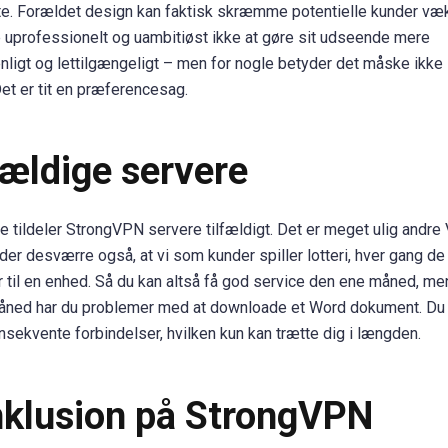
e. Forældet design kan faktisk skræmme potentielle kunder væk
e uprofessionelt og uambitiøst ikke at gøre sit udseende mere
nligt og lettilgængeligt – men for nogle betyder det måske ikke
et er tit en præferencesag.
fældige servere
 tildeler StrongVPN servere tilfældigt. Det er meget ulig andre 
der desværre også, at vi som kunder spiller lotteri, hver gang de
r til en enhed. Så du kan altså få god service den ene måned, m
ned har du problemer med at downloade et Word dokument. Du 
nsekvente forbindelser, hvilken kun kan trætte dig i længden.
klusion på StrongVPN