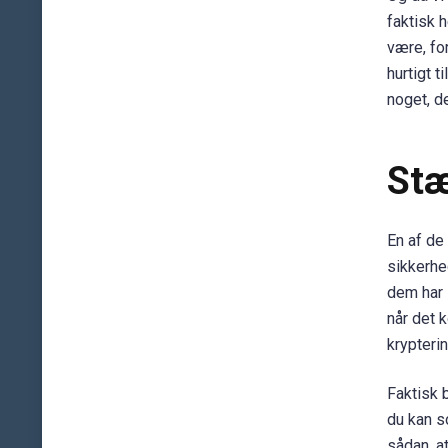
faktisk 
være, fo
hurtigt 
noget, d
Stæ
En af de
sikkerhe
dem har 
når det 
krypteri
Faktisk 
du kan s
sådan, a