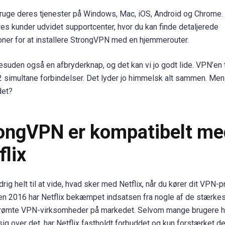
ruge deres tjenester på Windows, Mac, iOS, Android og Chrome.
es kunder udvidet supportcenter, hvor du kan finde detaljerede
ioner for at installere StrongVPN med en hjemmerouter.
esuden også en afbryderknap, og det kan vi jo godt lide. VPN’en t
 simultane forbindelser. Det lyder jo himmelsk alt sammen. Men
det?
ongVPN er kompatibelt me
flix
drig helt til at vide, hvad sker med Netflix, når du kører dit VPN-
n 2016 har Netflix bekæmpet indsatsen fra nogle af de stærke
rømte VPN-virksomheder på markedet. Selvom mange brugere h
sig over det, har Netflix fastholdt forbuddet og kun forstærket d