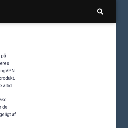
 på
deres
trongVPN
produkt,
 altid.
Lake
e de
eligt af