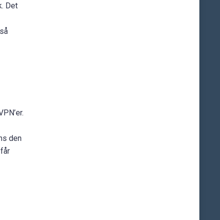
. Det
 så
VPN’er.
ens den
får