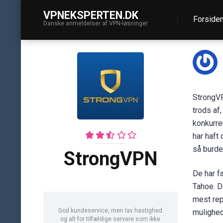
VPNEKSPERTEN.DK
Forside
Danske anmeldelser af VPN-løsninger
StrongVP
trods af
konkurren
har haft
så burde
StrongVPN
De har f
Tahoe. D
mest rep
God kundeservice, men lav hastighed
mulighed
og alt for tilfældige servere som ikke