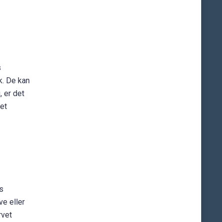
s
k. De kan
, er det
det
s
ve eller
rvet