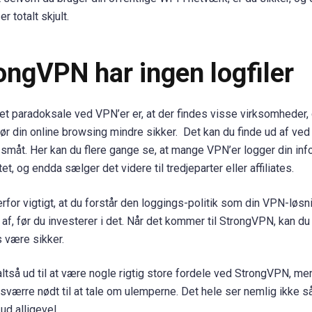
r totalt skjult.
ongVPN har ingen logfiler
t paradoksale ved VPN’er er, at der findes visse virksomheder,
gør din online browsing mindre sikker. Det kan du finde ud af ved
småt. Her kan du flere gange se, at mange VPN’er logger din inf
tet, og endda sælger det videre til tredjeparter eller affiliates.
erfor vigtigt, at du forstår den loggings-politik som din VPN-løsn
 af, før du investerer i det. Når det kommer til StrongVPN, kan du
s være sikker.
altså ud til at være nogle rigtig store fordele ved StrongVPN, men
esværre nødt til at tale om ulemperne. Det hele ser nemlig ikke s
ud alligevel.