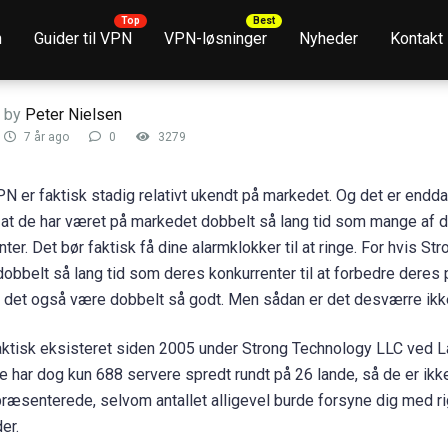
n
Guider til VPN
VPN-løsninger
Nyheder
Kontakt
by
Peter Nielsen
7 år ago
0
3279
N er faktisk stadig relativt ukendt på markedet. Og det er endda
, at de har været på markedet dobbelt så lang tid som mange af 
ter. Det bør faktisk få dine alarmklokker til at ringe. For hvis S
 dobbelt så lang tid som deres konkurrenter til at forbedre deres 
 det også være dobbelt så godt. Men sådan er det desværre ikke
aktisk eksisteret siden 2005 under Strong Technology LLC ved 
e har dog kun 688 servere spredt rundt på 26 lande, så de er ikk
ræsenterede, selvom antallet alligevel burde forsyne dig med rig
er.