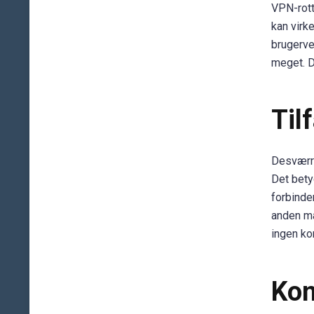
VPN-rott
kan virk
brugerve
meget. D
Til
Desværre
Det bety
forbinde
anden må
ingen ko
Kon