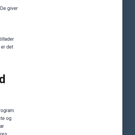
 De giver
illader
 er det
d
program.
ste og
ar
eres