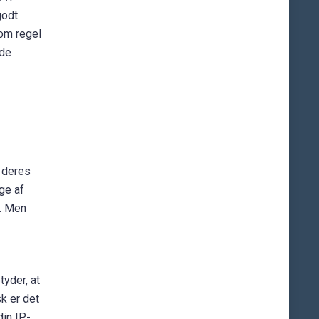
godt
som regel
nde
e deres
ge af
. Men
yder, at
sk er det
din IP-