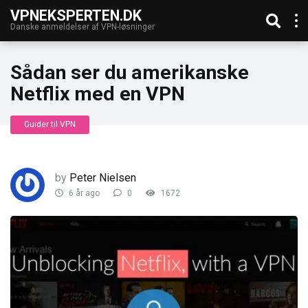
VPNEKSPERTEN.DK
Danske anmeldelser af VPN-løsninger
Sådan ser du amerikanske
Netflix med en VPN
Guider til VPN
by
Peter Nielsen
6 år ago
0
1672