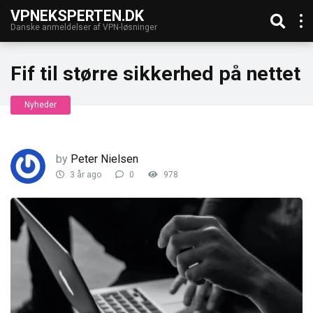
VPNEKSPERTEN.DK
Danske anmeldelser af VPN-løsninger
Fif til større sikkerhed på nettet
Nyheder
by
Peter Nielsen
3 år ago
0
978