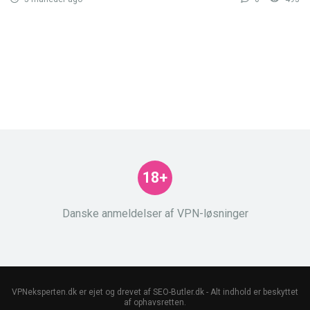
18+
Danske anmeldelser af VPN-løsninger
VPNeksperten.dk er ejet og drevet af SEO-Butler.dk - Alt indhold er beskyttet
af ophavsretten.