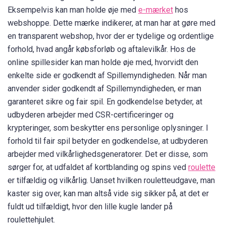
Eksempelvis kan man holde øje med
e-mærket
hos
webshoppe. Dette mærke indikerer, at man har at gøre med
en transparent webshop, hvor der er tydelige og ordentlige
forhold, hvad angår købsforløb og aftalevilkår. Hos de
online spillesider kan man holde øje med, hvorvidt den
enkelte side er godkendt af Spillemyndigheden. Når man
anvender sider godkendt af Spillemyndigheden, er man
garanteret sikre og fair spil. En godkendelse betyder, at
udbyderen arbejder med CSR-certificeringer og
krypteringer, som beskytter ens personlige oplysninger. I
forhold til fair spil betyder en godkendelse, at udbyderen
arbejder med vilkårlighedsgeneratorer. Det er disse, som
sørger for, at udfaldet af kortblanding og spins ved
roulette
er tilfældig og vilkårlig. Uanset hvilken rouletteudgave, man
kaster sig over, kan man altså vide sig sikker på, at det er
fuldt ud tilfældigt, hvor den lille kugle lander på
roulettehjulet.