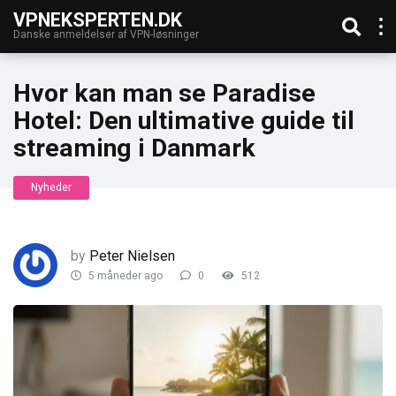
VPNEKSPERTEN.DK
Danske anmeldelser af VPN-løsninger
Hvor kan man se Paradise
Hotel: Den ultimative guide til
streaming i Danmark
Nyheder
by
Peter Nielsen
5 måneder ago
0
512