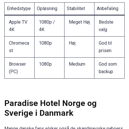
Enhedstype
Opløsning
Stabilitet
Anbefaling
Apple TV
1080p /
Meget Høj
Bedste
4K
4K
valg
Chromeca
1080p
Høj
God til
st
prisen
Browser
1080p
Medium
God som
(PC)
backup
Paradise Hotel Norge og
Sverige i Danmark
Mange danske fans elsker også de skandinaviske naboers