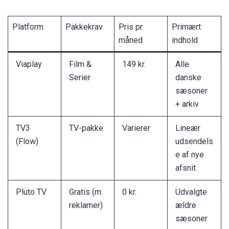
Platform
Pakkekrav
Pris pr.
Primært
måned
indhold
Viaplay
Film &
149 kr.
Alle
Serier
danske
sæsoner
+ arkiv
TV3
TV-pakke
Varierer
Lineær
(Flow)
udsendels
e af nye
afsnit
Pluto TV
Gratis (m.
0 kr.
Udvalgte
reklamer)
ældre
sæsoner