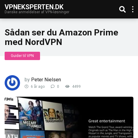
VPNEKSPERTEN.DK
Danske anmeldelser af VPN-løsninger
Sådan ser du Amazon Prime
med NordVPN
Guider til VPN
by
Peter Nielsen
6 år ago
0
4499