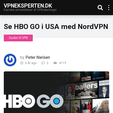
VPNEKSPERTEN.DK
Danske anmeldelser af VPN-løsninger
Se HBO GO i USA med NordVPN
Guider til VPN
by
Peter Nielsen
6 år ago
0
4119