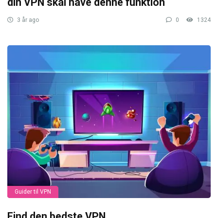
din VPN skal have denne funktion
3 år ago
0
1324
Guider til VPN
Find den bedste VPN