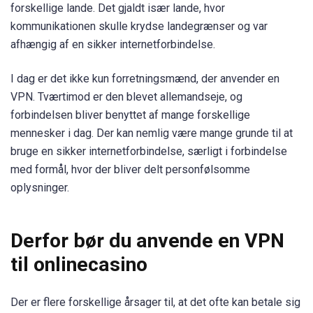
forskellige lande. Det gjaldt især lande, hvor
kommunikationen skulle krydse landegrænser og var
afhængig af en sikker internetforbindelse.
I dag er det ikke kun forretningsmænd, der anvender en
VPN. Tværtimod er den blevet allemandseje, og
forbindelsen bliver benyttet af mange forskellige
mennesker i dag. Der kan nemlig være mange grunde til at
bruge en sikker internetforbindelse, særligt i forbindelse
med formål, hvor der bliver delt personfølsomme
oplysninger.
Derfor bør du anvende en VPN
til onlinecasino
Der er flere forskellige årsager til, at det ofte kan betale sig