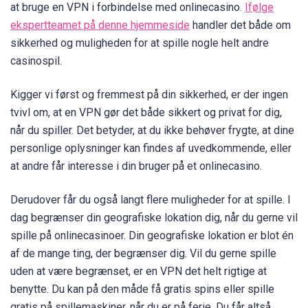
at bruge en VPN i forbindelse med onlinecasino.
Ifølge
ekspertteamet på denne hjemmeside
handler det både om
sikkerhed og muligheden for at spille nogle helt andre
casinospil.
Kigger vi først og fremmest på din sikkerhed, er der ingen
tvivl om, at en VPN gør det både sikkert og privat for dig,
når du spiller. Det betyder, at du ikke behøver frygte, at dine
personlige oplysninger kan findes af uvedkommende, eller
at andre får interesse i din bruger på et onlinecasino.
Derudover får du også langt flere muligheder for at spille. I
dag begrænser din geografiske lokation dig, når du gerne vil
spille på onlinecasinoer. Din geografiske lokation er blot én
af de mange ting, der begrænser dig. Vil du gerne spille
uden at være begrænset, er en VPN det helt rigtige at
benytte. Du kan på den måde få gratis spins eller spille
gratis på spillemaskiner, når du er på ferie. Du får altså