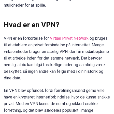
muligheder for at spille.
Hvad er en VPN?
VPN er en forkortelse for
Virtual Privat Network
og bruges
til at etablere en privat forbindelse på internettet. Mange
virksomheder bruger en særlig VPN, der får medarbejderne
til at arbejde inden for det samme netværk. Det betyder
nemlig, at du kan tilgå forskellige sider og samtidig være
beskyttet, så ingen andre kan følge med i din historik og
dine data.
En VPN blev opfundet, fordi forretningsmænd gerne ville
have en krypteret internetforbindelse, hvor de kunne snakke
privat. Med en VPN kunne de nemt og sikkert snakke
forretning, og det blev særdeles populært i mange