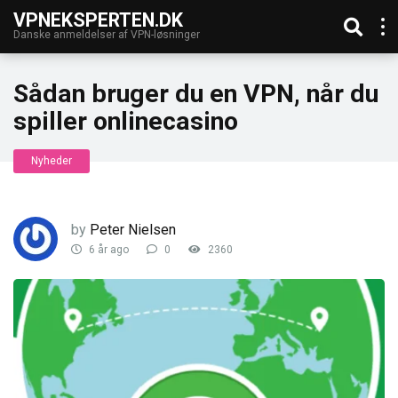
VPNEKSPERTEN.DK
Danske anmeldelser af VPN-løsninger
Sådan bruger du en VPN, når du
spiller onlinecasino
Nyheder
by
Peter Nielsen
6 år ago
0
2360