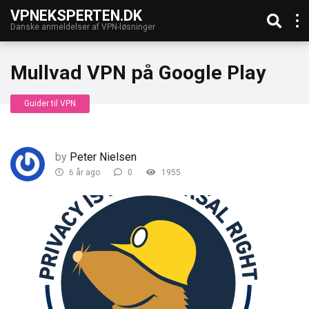
VPNEKSPERTEN.DK
Danske anmeldelser af VPN-løsninger
Mullvad VPN på Google Play
Guider til VPN
by
Peter Nielsen
6 år ago
0
1955