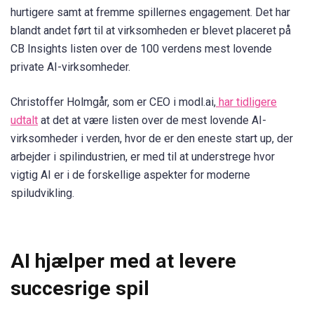
hurtigere samt at fremme spillernes engagement. Det har
blandt andet ført til at virksomheden er blevet placeret på
CB Insights listen over de 100 verdens mest lovende
private AI-virksomheder.
Christoffer Holmgår, som er CEO i modl.ai,
har tidligere
udtalt
at det at være listen over de mest lovende AI-
virksomheder i verden, hvor de er den eneste start up, der
arbejder i spilindustrien, er med til at understrege hvor
vigtig AI er i de forskellige aspekter for moderne
spiludvikling.
AI hjælper med at levere
succesrige spil