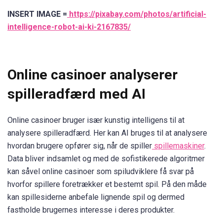
INSERT IMAGE =
https://pixabay.com/photos/artificial-
intelligence-robot-ai-ki-2167835/
Online casinoer analyserer
spilleradfærd med AI
Online casinoer bruger især kunstig intelligens til at
analysere spilleradfærd. Her kan AI bruges til at analysere
hvordan brugere opfører sig, når de spiller
spillemaskiner
.
Data bliver indsamlet og med de sofistikerede algoritmer
kan såvel online casinoer som spiludviklere få svar på
hvorfor spillere foretrækker et bestemt spil. På den måde
kan spillesiderne anbefale lignende spil og dermed
fastholde brugernes interesse i deres produkter.