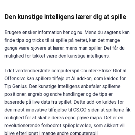
Den kunstige intelligens lærer dig at spille
Brugere ønsker information her og nu. Mens du sagtens kan
finde tips og tricks til at spille på nettet, kan det mange
gange være sjovere at lærer, mens man spiller. Det får du
mulighed for takket være den kunstige intelligens.
I det verdensberømte computerspil Counter-Strike: Global
Offensive kan spillere tilføje et AI add-on, som kaldes for
Tip Genius. Den kunstige intelligens anbefaler spillerne
positioner, angreb og andre handlinger og de tips er
baserede på live data fra spillet. Dette add-on kaldes for
den mest innovative tilføjelse til CS:GO siden at spillerne fik
mulighed for at skabe deres egne prøve maps. Det er en
revolutionerende forbedret spiloplevelse, som sikkert vil
blive efterlignet i mange andre computerspil.