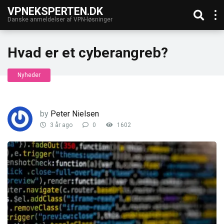
VPNEKSPERTEN.DK
Danske anmeldelser af VPN-løsninger
Hvad er et cyberangreb?
Nyheder
by
Peter Nielsen
3 år ago
0
1602