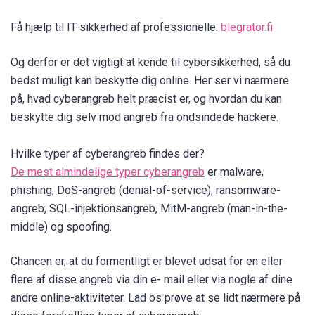
Få hjælp til IT-sikkerhed af professionelle:
blegrator.fi
Og derfor er det vigtigt at kende til cybersikkerhed, så du
bedst muligt kan beskytte dig online. Her ser vi nærmere
på, hvad cyberangreb helt præcist er, og hvordan du kan
beskytte dig selv mod angreb fra ondsindede hackere.
Hvilke typer af cyberangreb findes der?
De mest almindelige typer cyberangreb
er malware,
phishing, DoS-angreb (denial-of-service), ransomware-
angreb, SQL-injektionsangreb, MitM-angreb (man-in-the-
middle) og spoofing.
Chancen er, at du formentligt er blevet udsat for en eller
flere af disse angreb via din e- mail eller via nogle af dine
andre online-aktiviteter. Lad os prøve at se lidt nærmere på