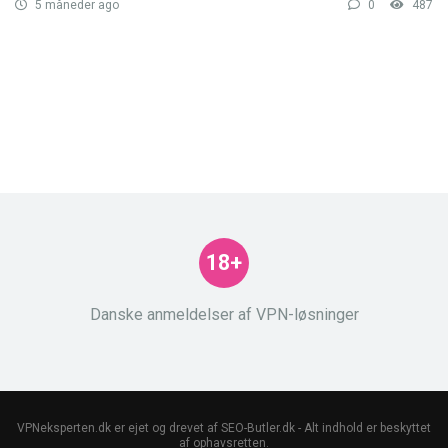
5 måneder ago
0
487
18+
Danske anmeldelser af VPN-løsninger
VPNeksperten.dk er ejet og drevet af SEO-Butler.dk - Alt indhold er beskyttet
af ophavsretten.