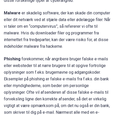
disse forskellige typer af cyberangreb:
Malware
er skadelig software, der kan skade din computer
eller dit netværk ved at stjæle data eller ødelægge filer. Når
vi taler om en “computervirus”, så refererer vi ofte til
malware. Hvis du downloader filer og programmer fra
internettet fra tredjeparter, kan der være risiko for, at disse
indeholder malware fra hackerne.
Phishing
forekommer, når angribere bruger falske e-mails
eller websteder til at narre brugere til at opgive fortrolige
oplysninger som f.eks. brugernavne og adgangskoder.
Eksempler på phishing er falske e-mails fra f.eks. din bank
eller myndighederne, som beder om personlige
oplysninger. Ofte vil afsenderen af disse falske e-mails til
forveksling ligne den korrekte afsender, så det er virkelig
vigtigt at være opmærksom på, om det nu også er din bank,
som skriver til dig på e-mail. Nærmest alle med en e-