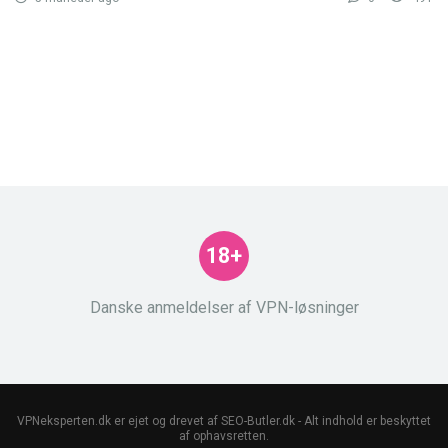
18+
Danske anmeldelser af VPN-løsninger
VPNeksperten.dk er ejet og drevet af SEO-Butler.dk - Alt indhold er beskyttet
af ophavsretten.