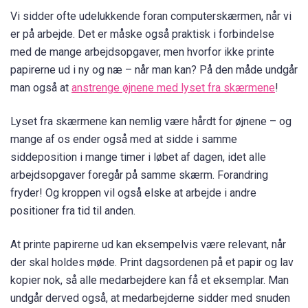
Vi sidder ofte udelukkende foran computerskærmen, når vi
er på arbejde. Det er måske også praktisk i forbindelse
med de mange arbejdsopgaver, men hvorfor ikke printe
papirerne ud i ny og næ – når man kan? På den måde undgår
man også at
anstrenge øjnene med lyset fra skærmene
!
Lyset fra skærmene kan nemlig være hårdt for øjnene – og
mange af os ender også med at sidde i samme
siddeposition i mange timer i løbet af dagen, idet alle
arbejdsopgaver foregår på samme skærm. Forandring
fryder! Og kroppen vil også elske at arbejde i andre
positioner fra tid til anden.
At printe papirerne ud kan eksempelvis være relevant, når
der skal holdes møde. Print dagsordenen på et papir og lav
kopier nok, så alle medarbejdere kan få et eksemplar. Man
undgår derved også, at medarbejderne sidder med snuden