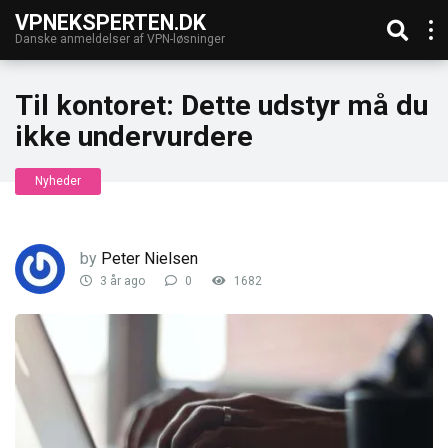
VPNEKSPERTEN.DK
Danske anmeldelser af VPN-løsninger
Til kontoret: Dette udstyr må du
ikke undervurdere
Nyheder
by
Peter Nielsen
3 år ago
0
1682