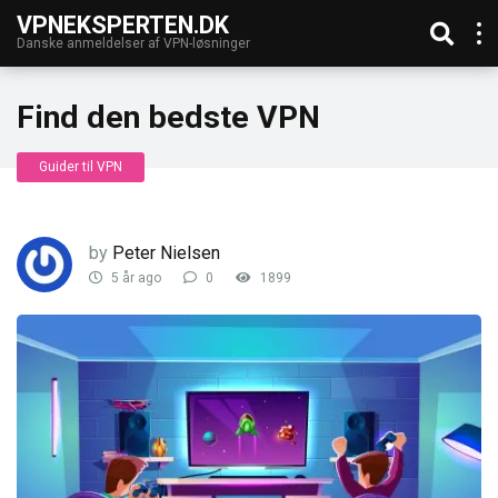
VPNEKSPERTEN.DK
Danske anmeldelser af VPN-løsninger
Find den bedste VPN
Guider til VPN
by
Peter Nielsen
5 år ago
0
1899