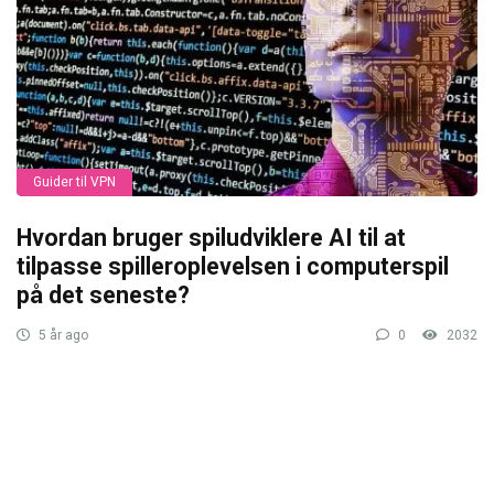
Guider til VPN
Hvordan bruger spiludviklere AI til at
tilpasse spilleroplevelsen i computerspil
på det seneste?
5 år ago
0
2032