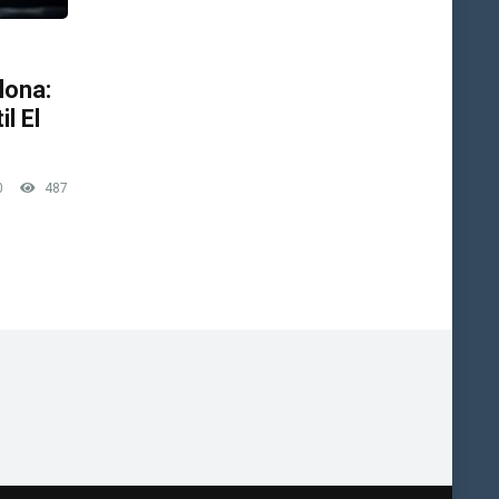
lona:
l El
0
487