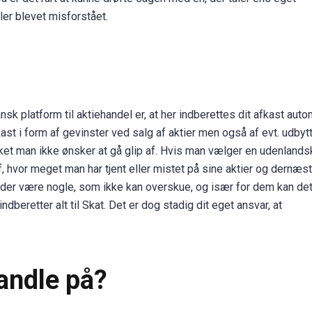
ler blevet misforstået.
nsk platform til aktiehandel er, at her indberettes dit afkast autom
ast i form af gevinster ved salg af aktier men også af evt. udbyt
ilket man ikke ønsker at gå glip af. Hvis man vælger en udenlands
af, hvor meget man har tjent eller mistet på sine aktier og dernæs
l der være nogle, som ikke kan overskue, og især for dem kan det
beretter alt til Skat. Det er dog stadig dit eget ansvar, at
handle på?