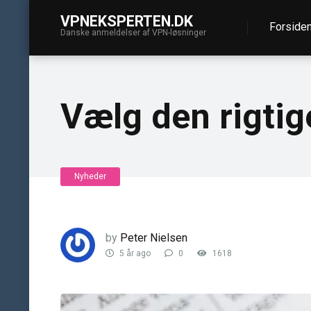
VPNEKSPERTEN.DK
Forside
Danske anmeldelser af VPN-løsninger
Vælg den rigtig
Nyheder
by
Peter Nielsen
5 år ago
0
1618