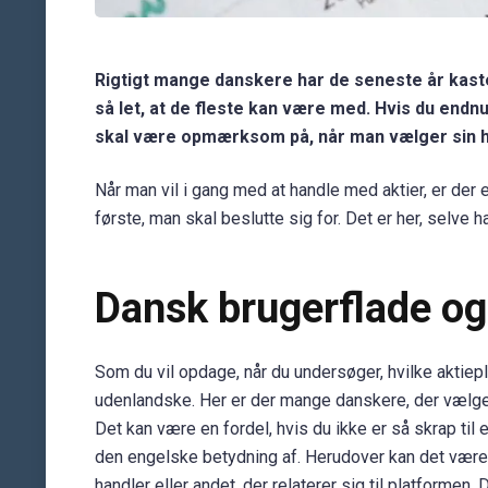
Rigtigt mange danskere har de seneste år kastet
så let, at de fleste kan være med. Hvis du endn
skal være opmærksom på, når man vælger sin ha
Når man vil i gang med at handle med aktier, er der 
første, man skal beslutte sig for. Det er her, selve 
Dansk brugerflade og
Som du vil opdage, når du undersøger, hvilke aktie
udenlandske. Her er der mange danskere, der vælger 
Det kan være en fordel, hvis du ikke er så skrap til 
den engelske betydning af. Herudover kan det være en
handler eller andet, der relaterer sig til platformen.