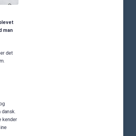
blevet
ad man
er det
rm.
 og
å dansk.
ke kender
sine