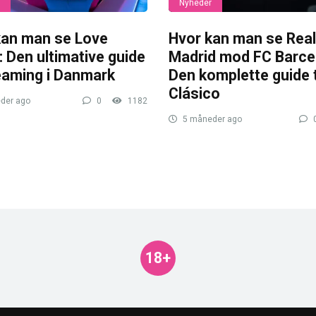
Nyheder
kan man se Love
Hvor kan man se Real
: Den ultimative guide
Madrid mod FC Barce
reaming i Danmark
Den komplette guide ti
Clásico
der ago
0
1182
5 måneder ago
18+