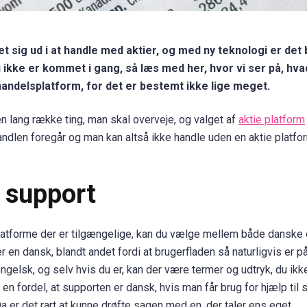
 sig ud i at handle med aktier, og med ny teknologi er det 
u ikke er kommet i gang, så læs med her, hvor vi ser på, hv
ndelsplatform, for det er bestemt ikke lige meget.
en lang række ting, man skal overveje, og valget af
aktie platform
handlen foregår og man kan altså ikke handle uden en aktie platfo
 support
platforme der er tilgængelige, kan du vælge mellem både danske
en dansk, blandt andet fordi at brugerfladen så naturligvis er p
engelsk, og selv hvis du er, kan der være termer og udtryk, du ik
 fordel, at supporten er dansk, hvis man får brug for hjælp til 
 Da er det rart at kunne drøfte sagen med en, der taler ens eget