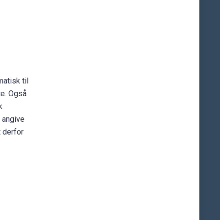
atisk til
te. Også
k
t angive
 derfor