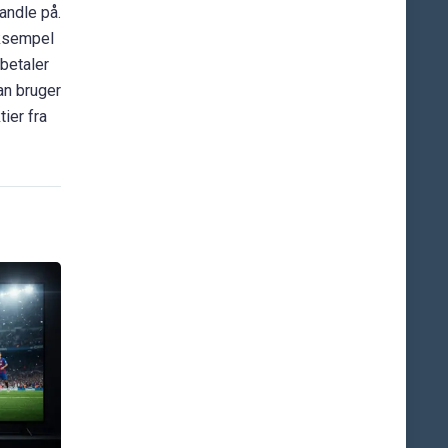
handle på.
eksempel
 betaler
an bruger
ier fra