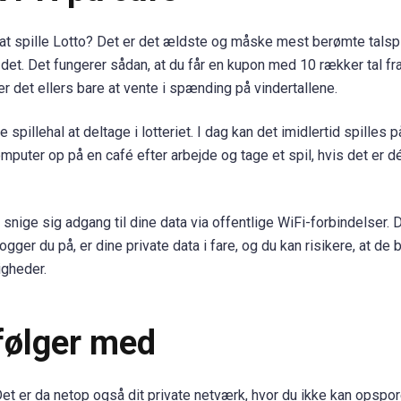
t spille Lotto? Det er det ældste og måske mest berømte talspil
 det. Det fungerer sådan, at du får en kupon med 10 rækker tal fra 
r det ellers bare at vente i spænding på vindertallene.
pillehal at deltage i lotteriet. I dag kan det imidlertid spilles p
omputer op på en café efter arbejde og tage et spil, hvis det er dét
 snige sig adgang til dine data via offentlige WiFi-forbindelser. 
ger du på, er dine private data i fare, og du kan risikere, at de b
gheder.
 følger med
et er da netop også dit private netværk, hvor du ikke kan opspor