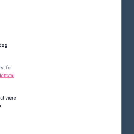
 dog
st for
lottotal
 at være
r.