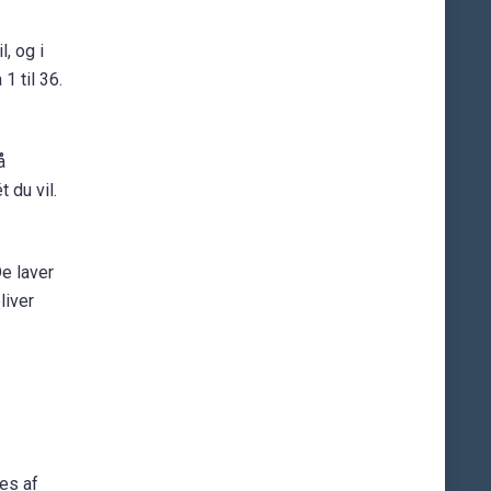
, og i
1 til 36.
å
 du vil.
De laver
liver
es af