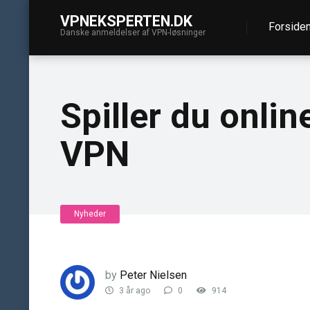
VPNEKSPERTEN.DK
Forside
Danske anmeldelser af VPN-løsninger
Spiller du onlin
VPN
Nyheder
by
Peter Nielsen
3 år ago
0
914