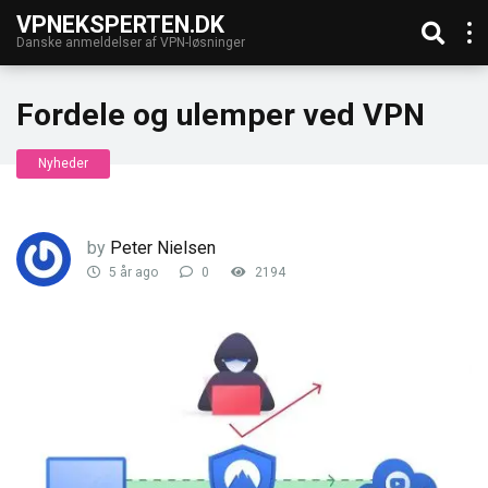
VPNEKSPERTEN.DK
Danske anmeldelser af VPN-løsninger
Fordele og ulemper ved VPN
Nyheder
by
Peter Nielsen
5 år ago
0
2194