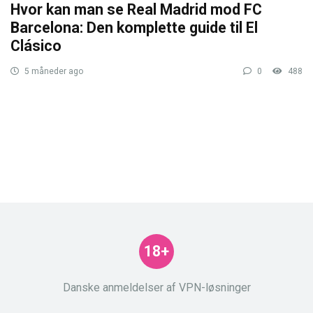
Hvor kan man se Real Madrid mod FC
Barcelona: Den komplette guide til El
Clásico
5 måneder ago
0
488
18+
Danske anmeldelser af VPN-løsninger