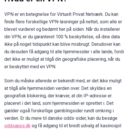
VPN er en betegnelse for Virtuelt Privat Netværk. Du kan
finde flere forskellige VPN-løsninger på nettet, som alle er
blevet vurderet og bedømt her på siden. Når du installerer
din VPN, er du garanteret 100 % beskyttelse, så dine data
ikke på noget tidspunkt kan blive misbrugt. Derudover kan
du desuden få adgang til alle hjemmesider i alle lande, fordi
det ikke er muligt at tilgå din geografiske placering, når du
er beskyttet med en VPN.
Som du måske allerede er bekendt med, er det ikke muligt
at tilgå alle hjemmesiden verden over. Det skyldes en
geografisk blokering, der kræver, at din IP-adresse er
placeret i det land, som hjemmesiden er oprettet i. Det
gælder også forskellige gamblingsider rundt omkring i
verden. Er du mere til danske odds-sider, kan du besøge
oddsapps.dk
og få adgang til et bredt udvalg af kasinospil