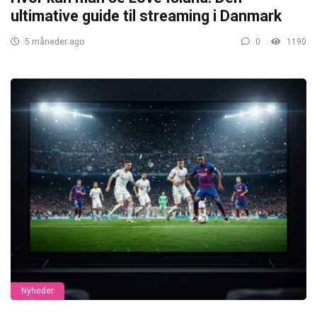
ultimative guide til streaming i Danmark
5 måneder ago
0
1190
Nyheder